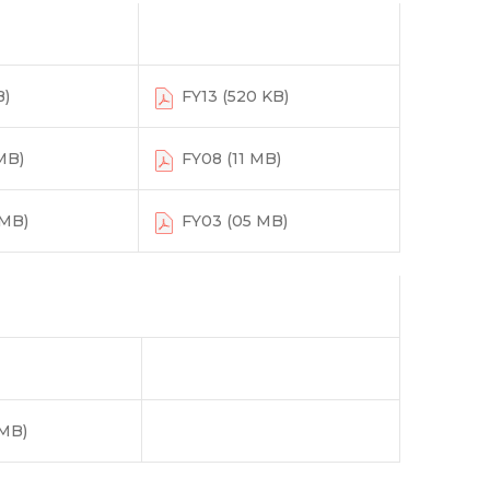
B)
FY13 (520 KB)
MB)
FY08 (11 MB)
MB)
FY03 (05 MB)
MB)